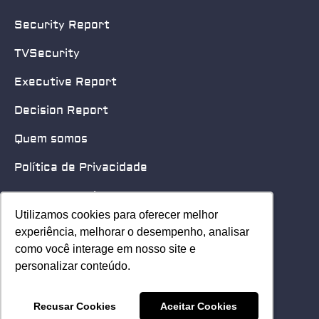
Security Report
TVSecurity
Executive Report
Decision Report
Quem somos
Política de Privacidade
Quero patrocinar
Utilizamos cookies para oferecer melhor
Utilizamos cookies para oferecer melhor
Contato
experiência, melhorar o desempenho, analisar
experiência, melhorar o desempenho, analisar
como você interage em nosso site e
como você interage em nosso site e
Home
personalizar conteúdo.
personalizar conteúdo.
© 2025 Security Leader. Todos os Direitos Reservados.
Recusar Cookies
Recusar Cookies
Aceitar Cookies
Aceitar Cookies