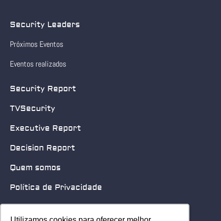
Security Leaders
Próximos Eventos
Eventos realizados
Security Report
TVSecurity
Executive Report
Decision Report
Quem somos
Política de Privacidade
Quero patrocinar
Utilizamos cookies para oferecer melhor
Utilizamos cookies para oferecer melhor