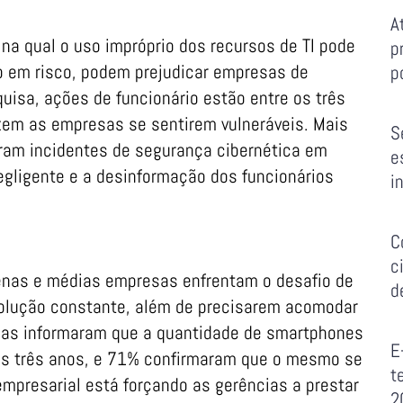
A
a qual o uso impróprio dos recursos de TI pode
p
ão em risco, podem prejudicar empresas de
p
isa, ações de funcionário estão entre os três
zem as empresas se sentirem vulneráveis. Mais
S
ram incidentes de segurança cibernética em
e
ligente e a desinformação dos funcionários
i
C
c
nas e médias empresas enfrentam o desafio de
d
evolução constante, além de precisarem acomodar
as informaram que a quantidade de smartphones
E
os três anos, e 71% confirmaram que o mesmo se
t
empresarial está forçando as gerências a prestar
2