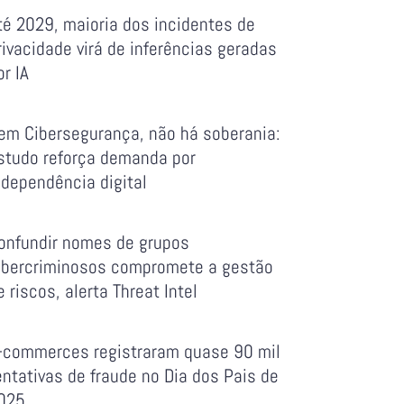
té 2029, maioria dos incidentes de
rivacidade virá de inferências geradas
or IA
em Cibersegurança, não há soberania:
studo reforça demanda por
ndependência digital
onfundir nomes de grupos
ibercriminosos compromete a gestão
e riscos, alerta Threat Intel
-commerces registraram quase 90 mil
entativas de fraude no Dia dos Pais de
025