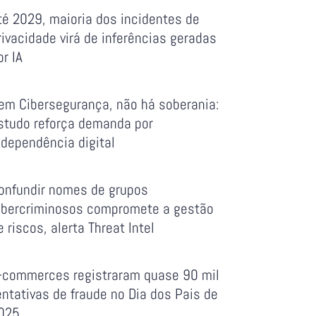
té 2029, maioria dos incidentes de
rivacidade virá de inferências geradas
or IA
em Cibersegurança, não há soberania:
studo reforça demanda por
ndependência digital
onfundir nomes de grupos
ibercriminosos compromete a gestão
e riscos, alerta Threat Intel
-commerces registraram quase 90 mil
entativas de fraude no Dia dos Pais de
025