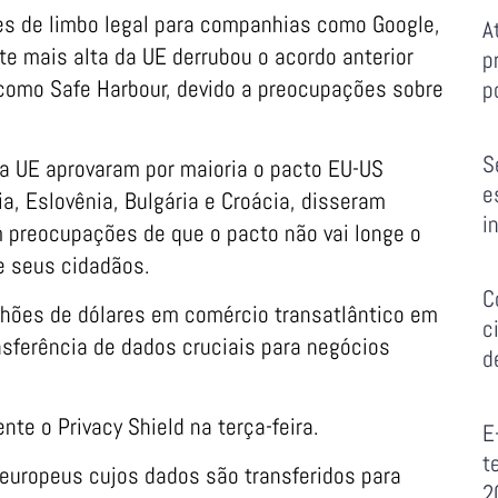
es de limbo legal para companhias como Google,
A
e mais alta da UE derrubou o acordo anterior
p
 como Safe Harbour, devido a preocupações sobre
p
S
 UE aprovaram por maioria o pacto EU-US
e
a, Eslovênia, Bulgária e Croácia, disseram
i
m preocupações de que o pacto não vai longe o
e seus cidadãos.
C
lhões de dólares em comércio transatlântico em
c
ansferência de dados cruciais para negócios
d
te o Privacy Shield na terça-feira.
E
t
 europeus cujos dados são transferidos para
2