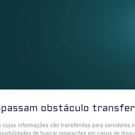
apassam obstáculo transfer
 cujas informações são transferidas para servidores 
ossibilidades de buscar reparações em casos de dispu