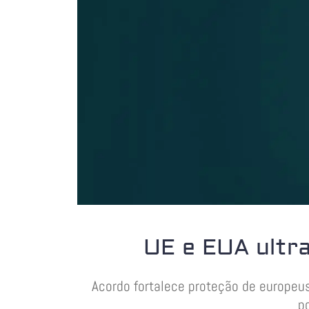
UE e EUA ultr
Acordo fortalece proteção de europeus
p