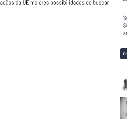
dadãos da UE maiores possibilidades de buscar
S
S
a
Co