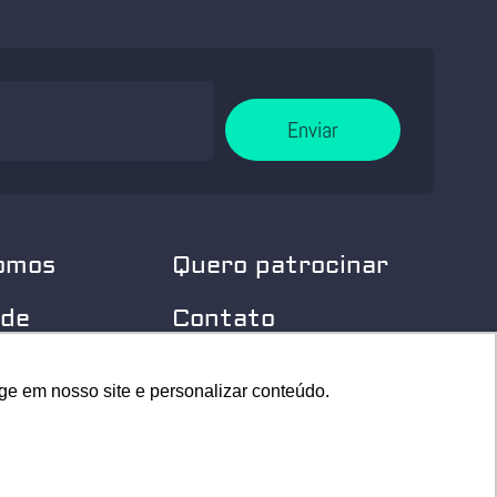
Enviar
omos
Quero patrocinar
 de
Contato
dade
Home
ge em nosso site e personalizar conteúdo.
ge em nosso site e personalizar conteúdo.