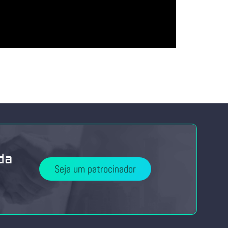
da
Seja um patrocinador