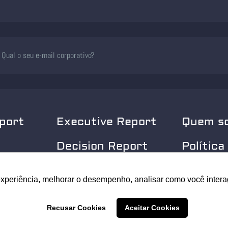
port
Executive Report
Quem s
Decision Report
Política
Privaci
experiência, melhorar o desempenho, analisar como você intera
experiência, melhorar o desempenho, analisar como você intera
© 2025 Security Leader. Todos os Direitos Reservados.
Recusar Cookies
Recusar Cookies
Aceitar Cookies
Aceitar Cookies