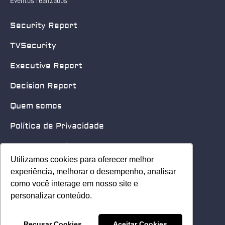
Eventos realizados
Security Report
TVSecurity
Executive Report
Decision Report
Quem somos
Política de Privacidade
Quero patrocinar
Utilizamos cookies para oferecer melhor
Utilizamos cookies para oferecer melhor
Contato
experiência, melhorar o desempenho, analisar
experiência, melhorar o desempenho, analisar
como você interage em nosso site e
como você interage em nosso site e
Home
personalizar conteúdo.
personalizar conteúdo.
© 2025 Security Leader. Todos os Direitos Reservados.
Recusar Cookies
Recusar Cookies
Aceitar Cookies
Aceitar Cookies