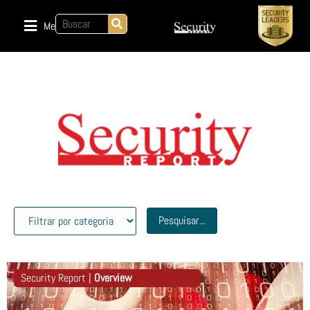
Menu
Pesquisar...
Security Report |
Overview