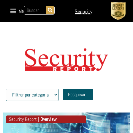
Menu
Pesquisar...
Security Report |
Overview