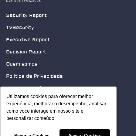
Eventos realizados
Security Report
TVSecurity
Executive Report
Decision Report
Quem somos
Política de Privacidade
Quero patrocinar
Utilizamos cookies para oferecer melhor
Utilizamos cookies para oferecer melhor
Contato
experiência, melhorar o desempenho, analisar
experiência, melhorar o desempenho, analisar
como você interage em nosso site e
como você interage em nosso site e
Home
personalizar conteúdo.
personalizar conteúdo.
© 2025 Security Leader. Todos os Direitos Reservados.
Recusar Cookies
Recusar Cookies
Aceitar Cookies
Aceitar Cookies