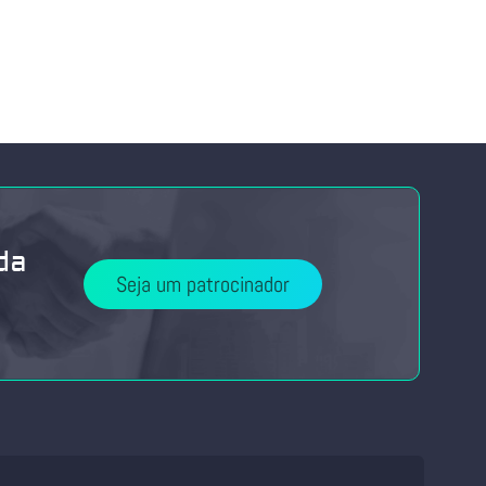
da
Seja um patrocinador