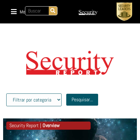
Menu
Pesquisar...
Security Report |
Overview