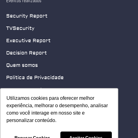
Eventos realizados
Security Report
TVSecurity
Executive Report
Decision Report
Quem somos
Política de Privacidade
Quero patrocinar
Utilizamos cookies para oferecer melhor
Utilizamos cookies para oferecer melhor
Contato
experiência, melhorar o desempenho, analisar
experiência, melhorar o desempenho, analisar
como você interage em nosso site e
como você interage em nosso site e
Home
personalizar conteúdo.
personalizar conteúdo.
© 2025 Security Leader. Todos os Direitos Reservados.
Recusar Cookies
Recusar Cookies
Aceitar Cookies
Aceitar Cookies