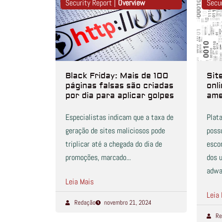
Security Report |
Overview
Secu
Black Friday: Mais de 100
Sit
páginas falsas são criadas
onl
por dia para aplicar golpes
am
Especialistas indicam que a taxa de
Plat
geração de sites maliciosos pode
poss
triplicar até a chegada do dia de
esco
promoções, marcado...
dos 
adwa
Leia Mais
Leia
Redação
novembro 21, 2024
Re