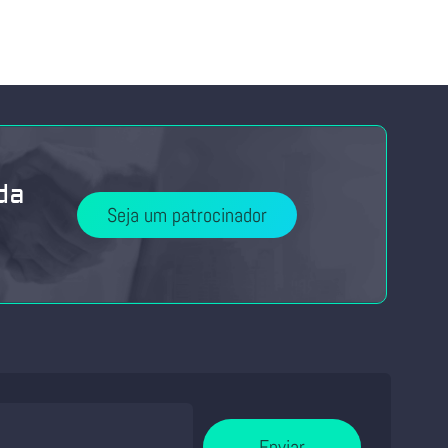
da
Seja um patrocinador
Enviar