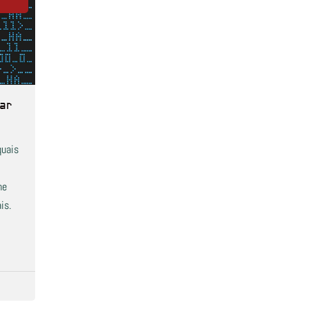
ar
quais
ne
is.