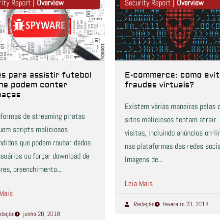
rity Report |
Overview
Security Report |
Overview
es para assistir futebol
E-commerce: como evit
ine podem conter
fraudes virtuais?
eaças
Existem várias maneiras pelas 
aformas de streaming piratas
sites maliciosos tentam atrair
uem scripts maliciosos
visitas, incluindo anúncios on-li
ndidos que podem roubar dados
nas plataformas das redes socia
usuários ou forçar download de
Imagens de...
res, preenchimento...
Leia Mais
 Mais
Redação
fevereiro 23, 2018
dação
junho 20, 2018