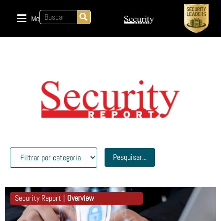
Menu
Pesquisar...
Security Report |
Overview