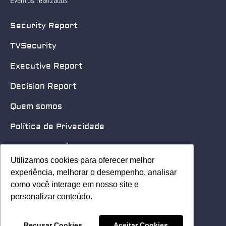
Eventos realizados
Security Report
TVSecurity
Executive Report
Decision Report
Quem somos
Política de Privacidade
Quero patrocinar
Utilizamos cookies para oferecer melhor
Utilizamos cookies para oferecer melhor
Contato
experiência, melhorar o desempenho, analisar
experiência, melhorar o desempenho, analisar
como você interage em nosso site e
como você interage em nosso site e
Home
personalizar conteúdo.
personalizar conteúdo.
© 2025 Security Leader. Todos os Direitos Reservados.
Recusar Cookies
Recusar Cookies
Aceitar Cookies
Aceitar Cookies