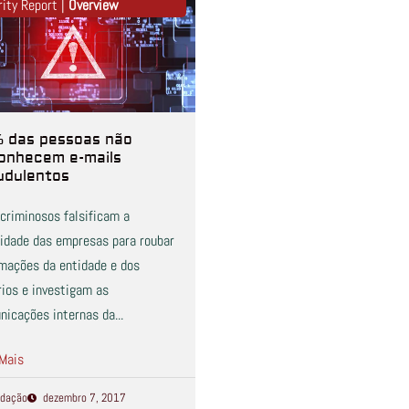
rity Report |
Overview
 das pessoas não
onhecem e-mails
udulentos
criminosos falsificam a
tidade das empresas para roubar
rmações da entidade e dos
rios e investigam as
icações internas da...
 Mais
dação
dezembro 7, 2017