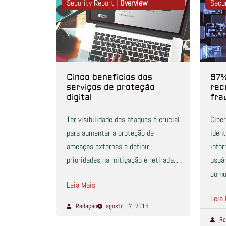
Security Report |
Overview
Secu
Cinco benefícios dos
97%
serviços de proteção
rec
digital
fra
Ter visibilidade dos ataques é crucial
Ciber
para aumentar a proteção de
iden
ameaças externas e definir
info
prioridades na mitigação e retirada...
usuá
comun
Leia Mais
Leia
Redação
agosto 17, 2018
Re