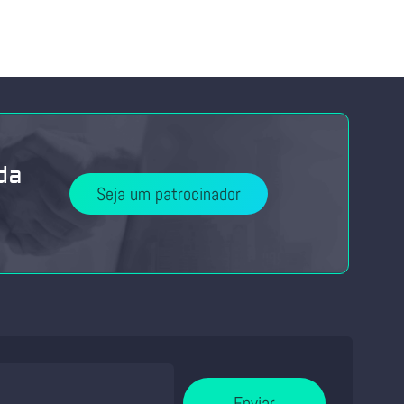
da
Seja um patrocinador
Enviar