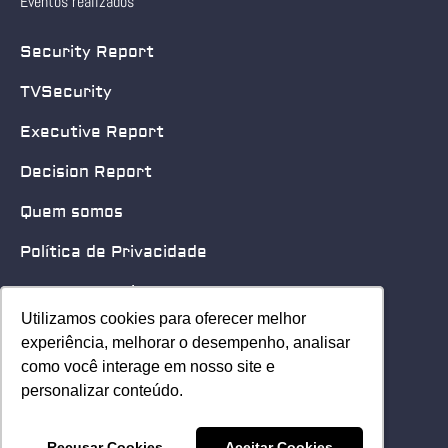
Eventos realizados
Security Report
TVSecurity
Executive Report
Decision Report
Quem somos
Política de Privacidade
Quero patrocinar
Utilizamos cookies para oferecer melhor
Utilizamos cookies para oferecer melhor
Contato
experiência, melhorar o desempenho, analisar
experiência, melhorar o desempenho, analisar
como você interage em nosso site e
como você interage em nosso site e
Home
personalizar conteúdo.
personalizar conteúdo.
© 2025 Security Leader. Todos os Direitos Reservados.
Recusar Cookies
Recusar Cookies
Aceitar Cookies
Aceitar Cookies