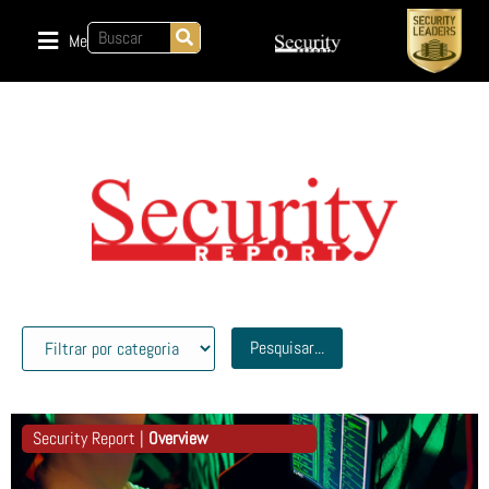
Menu
Pesquisar...
Security Report |
Overview