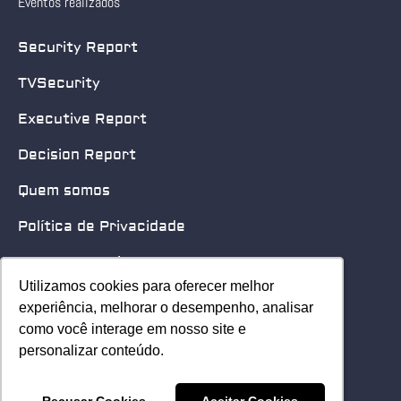
Eventos realizados
Security Report
TVSecurity
Executive Report
Decision Report
Quem somos
Política de Privacidade
Quero patrocinar
Utilizamos cookies para oferecer melhor
Utilizamos cookies para oferecer melhor
Contato
experiência, melhorar o desempenho, analisar
experiência, melhorar o desempenho, analisar
como você interage em nosso site e
como você interage em nosso site e
Home
personalizar conteúdo.
personalizar conteúdo.
© 2025 Security Leader. Todos os Direitos Reservados.