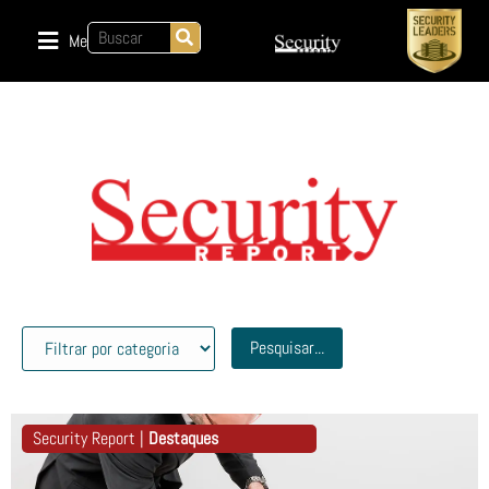
Menu
Pesquisar...
Security Report |
Destaques