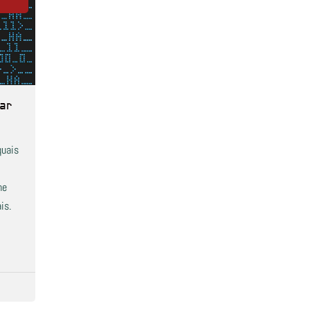
ar
quais
ne
is.