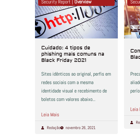
Security Report |
Overview
Secu
Cuidado: 4 tipos de
Com
phishing mais comuns na
Bla
Black Friday 2021
Sites idênticos ao original, perfis em
Prec
redes sociais com a mesma
alia
identidade visual e recebimento de
perí
boletos com valores abaixo...
Leia
Leia Mais
Re
Redação
novembro 26, 2021