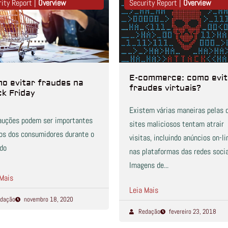
rity Report |
Overview
Security Report |
Overview
E-commerce: como evit
o evitar fraudes na
fraudes virtuais?
ck Friday
Existem várias maneiras pelas 
auções podem ser importantes
sites maliciosos tentam atrair
dos dos consumidores durante o
visitas, incluindo anúncios on-li
odo
nas plataformas das redes socia
Imagens de...
 Mais
Leia Mais
dação
novembro 18, 2020
Redação
fevereiro 23, 2018