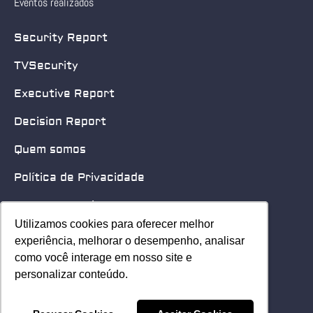
Eventos realizados
Security Report
TVSecurity
Executive Report
Decision Report
Quem somos
Política de Privacidade
Quero patrocinar
Utilizamos cookies para oferecer melhor
Utilizamos cookies para oferecer melhor
Contato
experiência, melhorar o desempenho, analisar
experiência, melhorar o desempenho, analisar
como você interage em nosso site e
como você interage em nosso site e
Home
personalizar conteúdo.
personalizar conteúdo.
© 2025 Security Leader. Todos os Direitos Reservados.