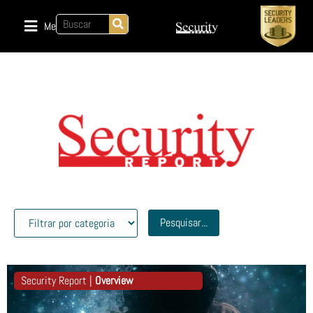
Menu
Pesquisar...
Security Report |
Overview