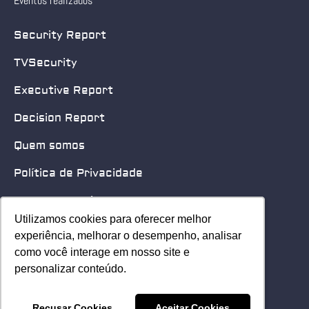
Eventos realizados
Security Report
TVSecurity
Executive Report
Decision Report
Quem somos
Política de Privacidade
Quero patrocinar
Utilizamos cookies para oferecer melhor
Utilizamos cookies para oferecer melhor
Contato
experiência, melhorar o desempenho, analisar
experiência, melhorar o desempenho, analisar
como você interage em nosso site e
como você interage em nosso site e
Home
personalizar conteúdo.
personalizar conteúdo.
© 2025 Security Leader. Todos os Direitos Reservados.
Recusar Cookies
Recusar Cookies
Aceitar Cookies
Aceitar Cookies