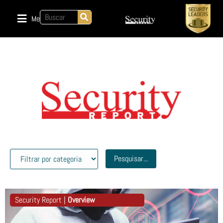
Menu
Pesquisar...
Security Report |
Overview