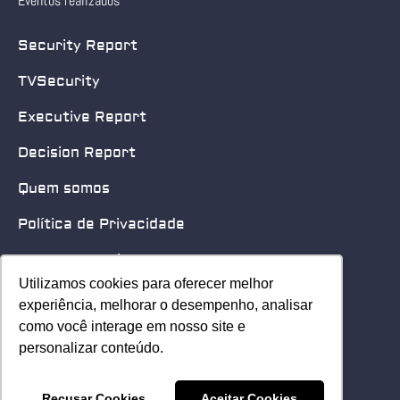
Eventos realizados
Security Report
TVSecurity
Executive Report
Decision Report
Quem somos
Política de Privacidade
Quero patrocinar
Utilizamos cookies para oferecer melhor
Utilizamos cookies para oferecer melhor
Contato
experiência, melhorar o desempenho, analisar
experiência, melhorar o desempenho, analisar
como você interage em nosso site e
como você interage em nosso site e
Home
personalizar conteúdo.
personalizar conteúdo.
© 2025 Security Leader. Todos os Direitos Reservados.
Recusar Cookies
Recusar Cookies
Aceitar Cookies
Aceitar Cookies