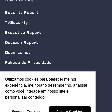
Eventos realizados
Security Report
TVSecurity
Executive Report
Decision Report
Quem somos
Política de Privacidade
Quero patrocinar
Utilizamos cookies para oferecer melhor
Utilizamos cookies para oferecer melhor
Contato
experiência, melhorar o desempenho, analisar
experiência, melhorar o desempenho, analisar
como você interage em nosso site e
como você interage em nosso site e
Home
personalizar conteúdo.
personalizar conteúdo.
© 2025 Security Leader. Todos os Direitos Reservados.
Recusar Cookies
Recusar Cookies
Aceitar Cookies
Aceitar Cookies