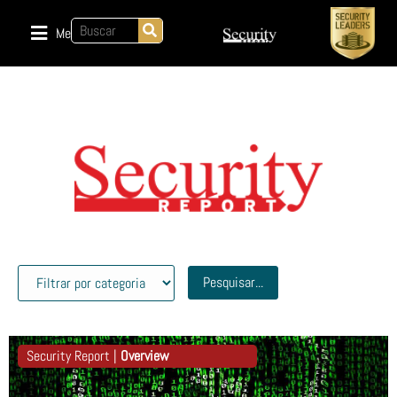
Menu
Pesquisar...
Security Report |
Overview