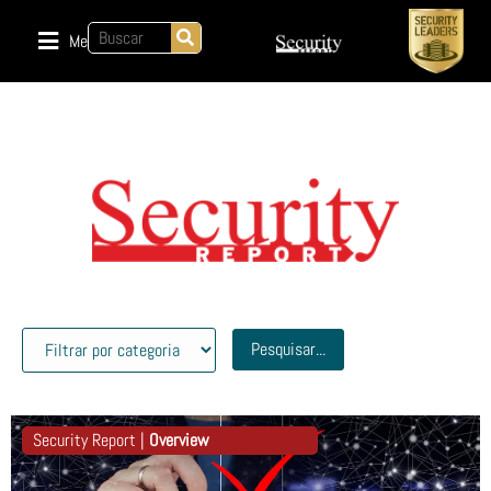
Menu
Pesquisar...
Security Report |
Overview