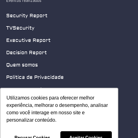
Eventos realizados
Security Report
TVSecurity
Executive Report
Decision Report
Quem somos
Política de Privacidade
Quero patrocinar
Utilizamos cookies para oferecer melhor
Utilizamos cookies para oferecer melhor
Contato
experiência, melhorar o desempenho, analisar
experiência, melhorar o desempenho, analisar
como você interage em nosso site e
como você interage em nosso site e
Home
personalizar conteúdo.
personalizar conteúdo.
© 2025 Security Leader. Todos os Direitos Reservados.
Recusar Cookies
Recusar Cookies
Aceitar Cookies
Aceitar Cookies