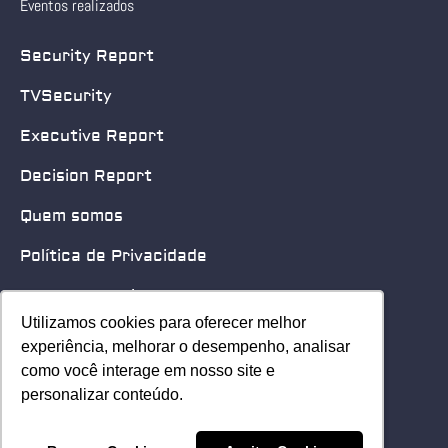
Eventos realizados
Security Report
TVSecurity
Executive Report
Decision Report
Quem somos
Política de Privacidade
Quero patrocinar
Utilizamos cookies para oferecer melhor
Utilizamos cookies para oferecer melhor
Contato
experiência, melhorar o desempenho, analisar
experiência, melhorar o desempenho, analisar
como você interage em nosso site e
como você interage em nosso site e
Home
personalizar conteúdo.
personalizar conteúdo.
© 2025 Security Leader. Todos os Direitos Reservados.