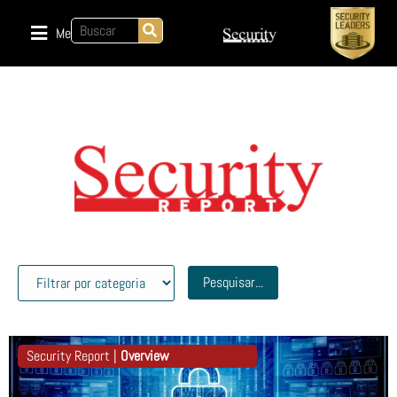
Menu
Pesquisar...
Security Report |
Overview