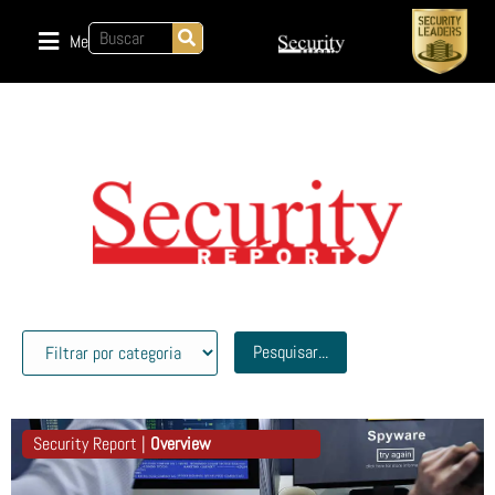
Menu
Pesquisar...
Security Report |
Overview