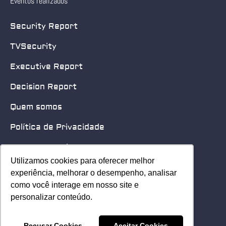
Eventos realizados
Security Report
TVSecurity
Executive Report
Decision Report
Quem somos
Política de Privacidade
Quero patrocinar
Utilizamos cookies para oferecer melhor
Utilizamos cookies para oferecer melhor
Contato
experiência, melhorar o desempenho, analisar
experiência, melhorar o desempenho, analisar
como você interage em nosso site e
como você interage em nosso site e
Home
personalizar conteúdo.
personalizar conteúdo.
© 2025 Security Leader. Todos os Direitos Reservados.
Recusar Cookies
Recusar Cookies
Aceitar Cookies
Aceitar Cookies