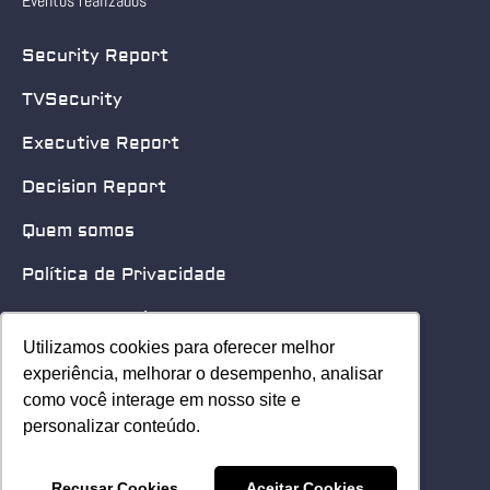
Eventos realizados
Security Report
TVSecurity
Executive Report
Decision Report
Quem somos
Política de Privacidade
Quero patrocinar
Utilizamos cookies para oferecer melhor
Utilizamos cookies para oferecer melhor
Contato
experiência, melhorar o desempenho, analisar
experiência, melhorar o desempenho, analisar
como você interage em nosso site e
como você interage em nosso site e
Home
personalizar conteúdo.
personalizar conteúdo.
© 2025 Security Leader. Todos os Direitos Reservados.
Recusar Cookies
Recusar Cookies
Aceitar Cookies
Aceitar Cookies