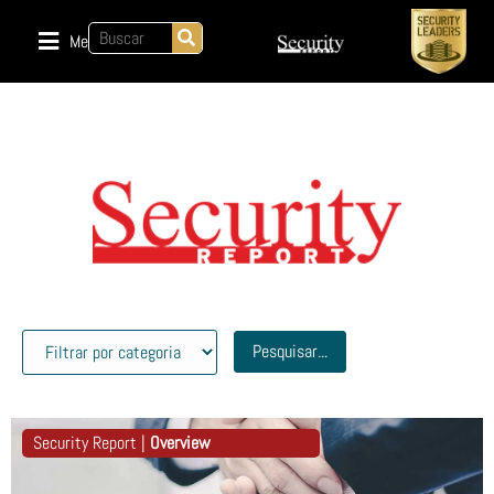
Menu
Pesquisar...
Security Report |
Overview