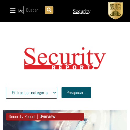
Menu
Pesquisar...
Security Report |
Overview