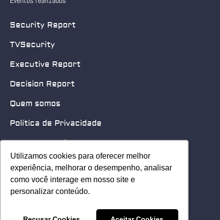
Eventos realizados
Security Report
TVSecurity
Executive Report
Decision Report
Quem somos
Política de Privacidade
Quero patrocinar
Utilizamos cookies para oferecer melhor
Utilizamos cookies para oferecer melhor
Contato
experiência, melhorar o desempenho, analisar
experiência, melhorar o desempenho, analisar
como você interage em nosso site e
como você interage em nosso site e
Home
personalizar conteúdo.
personalizar conteúdo.
© 2025 Security Leader. Todos os Direitos Reservados.
Recusar Cookies
Recusar Cookies
Aceitar Cookies
Aceitar Cookies