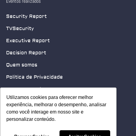
Eventos realizados
Security Report
TVSecurity
Executive Report
Decision Report
Quem somos
Política de Privacidade
Quero patrocinar
Utilizamos cookies para oferecer melhor
Utilizamos cookies para oferecer melhor
Contato
experiência, melhorar o desempenho, analisar
experiência, melhorar o desempenho, analisar
como você interage em nosso site e
como você interage em nosso site e
Home
personalizar conteúdo.
personalizar conteúdo.
© 2025 Security Leader. Todos os Direitos Reservados.