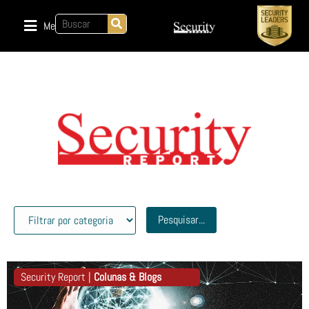
Menu
Pesquisar...
Security Report |
Colunas & Blogs