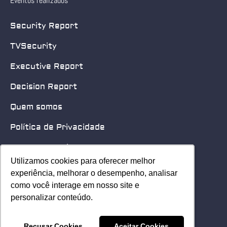
Eventos realizados
Security Report
TVSecurity
Executive Report
Decision Report
Quem somos
Política de Privacidade
Quero patrocinar
Utilizamos cookies para oferecer melhor
Utilizamos cookies para oferecer melhor
Contato
experiência, melhorar o desempenho, analisar
experiência, melhorar o desempenho, analisar
como você interage em nosso site e
como você interage em nosso site e
Home
personalizar conteúdo.
personalizar conteúdo.
© 2025 Security Leader. Todos os Direitos Reservados.
Recusar Cookies
Recusar Cookies
Aceitar Cookies
Aceitar Cookies