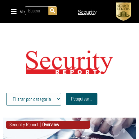
Menu
Pesquisar...
Security Report |
Overview