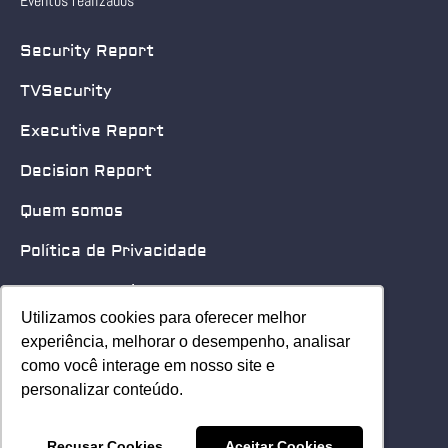
Eventos realizados
Security Report
TVSecurity
Executive Report
Decision Report
Quem somos
Política de Privacidade
Quero patrocinar
Utilizamos cookies para oferecer melhor
Utilizamos cookies para oferecer melhor
Contato
experiência, melhorar o desempenho, analisar
experiência, melhorar o desempenho, analisar
como você interage em nosso site e
como você interage em nosso site e
Home
personalizar conteúdo.
personalizar conteúdo.
© 2025 Security Leader. Todos os Direitos Reservados.
Recusar Cookies
Recusar Cookies
Aceitar Cookies
Aceitar Cookies