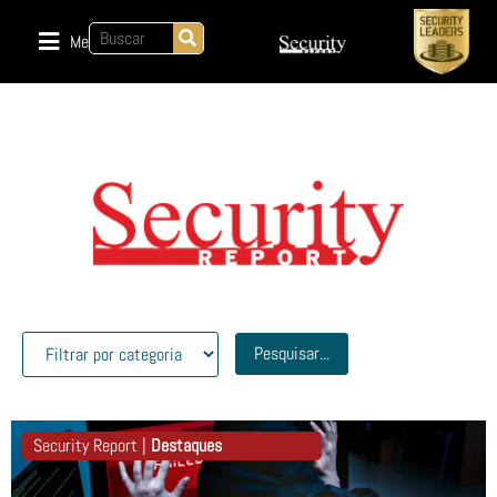
Menu
Pesquisar...
Security Report |
Destaques