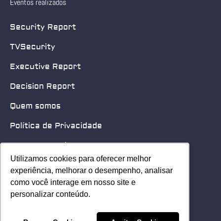
Eventos realizados
Security Report
TVSecurity
Executive Report
Decision Report
Quem somos
Política de Privacidade
Quero patrocinar
Utilizamos cookies para oferecer melhor
Utilizamos cookies para oferecer melhor
Contato
experiência, melhorar o desempenho, analisar
experiência, melhorar o desempenho, analisar
como você interage em nosso site e
como você interage em nosso site e
Home
personalizar conteúdo.
personalizar conteúdo.
© 2025 Security Leader. Todos os Direitos Reservados.