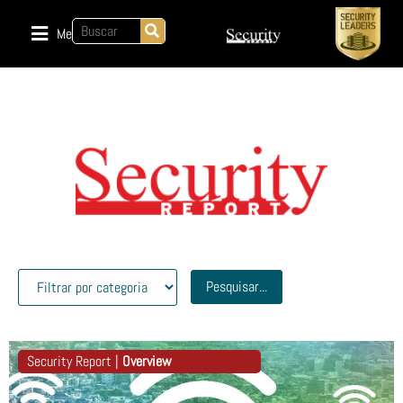
Menu
Pesquisar...
Security Report |
Overview