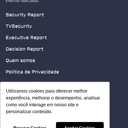
Eventos realizados
Security Report
TVSecurity
Executive Report
Decision Report
Quem somos
Política de Privacidade
Quero patrocinar
Utilizamos cookies para oferecer melhor
Utilizamos cookies para oferecer melhor
Contato
experiência, melhorar o desempenho, analisar
experiência, melhorar o desempenho, analisar
como você interage em nosso site e
como você interage em nosso site e
Home
personalizar conteúdo.
personalizar conteúdo.
© 2025 Security Leader. Todos os Direitos Reservados.
Recusar Cookies
Recusar Cookies
Aceitar Cookies
Aceitar Cookies