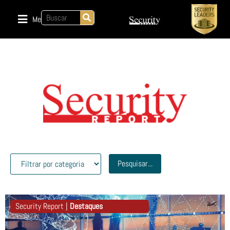
Menu
Pesquisar...
Security Report |
Destaques