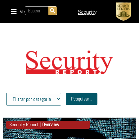
Menu
Pesquisar...
Security Report |
Overview