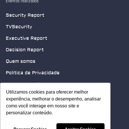
Eventos realizados
Security Report
TVSecurity
Executive Report
Decision Report
Quem somos
Política de Privacidade
Quero patrocinar
Utilizamos cookies para oferecer melhor
Utilizamos cookies para oferecer melhor
Contato
experiência, melhorar o desempenho, analisar
experiência, melhorar o desempenho, analisar
como você interage em nosso site e
como você interage em nosso site e
Home
personalizar conteúdo.
personalizar conteúdo.
© 2025 Security Leader. Todos os Direitos Reservados.