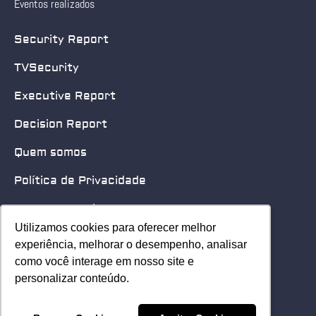
Eventos realizados
Security Report
TVSecurity
Executive Report
Decision Report
Quem somos
Política de Privacidade
Quero patrocinar
Utilizamos cookies para oferecer melhor
Utilizamos cookies para oferecer melhor
Contato
experiência, melhorar o desempenho, analisar
experiência, melhorar o desempenho, analisar
como você interage em nosso site e
como você interage em nosso site e
Home
personalizar conteúdo.
personalizar conteúdo.
© 2025 Security Leader. Todos os Direitos Reservados.