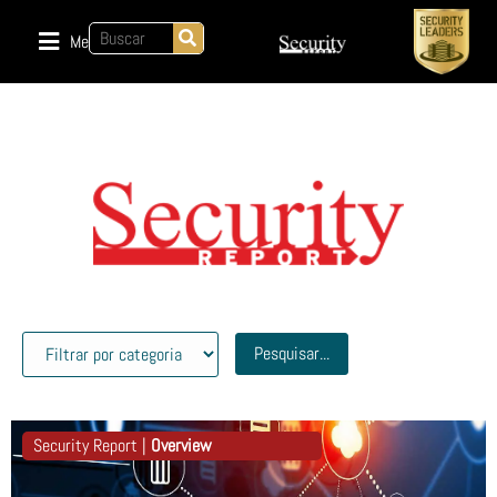
Menu
Pesquisar...
Security Report |
Overview