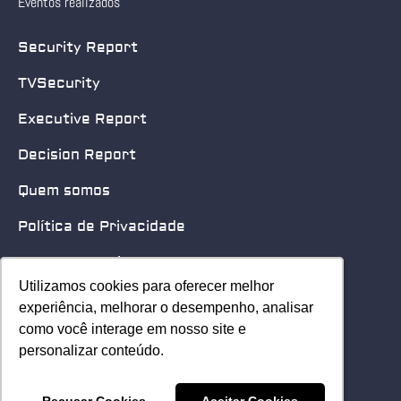
Eventos realizados
Security Report
TVSecurity
Executive Report
Decision Report
Quem somos
Política de Privacidade
Quero patrocinar
Utilizamos cookies para oferecer melhor
Utilizamos cookies para oferecer melhor
Contato
experiência, melhorar o desempenho, analisar
experiência, melhorar o desempenho, analisar
como você interage em nosso site e
como você interage em nosso site e
Home
personalizar conteúdo.
personalizar conteúdo.
© 2025 Security Leader. Todos os Direitos Reservados.