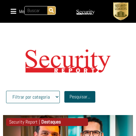
Menu
Pesquisar...
Security Report |
Destaques