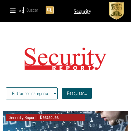
Menu
Pesquisar...
Security Report |
Destaques