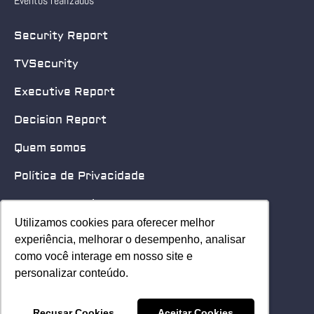
Eventos realizados
Security Report
TVSecurity
Executive Report
Decision Report
Quem somos
Política de Privacidade
Quero patrocinar
Utilizamos cookies para oferecer melhor
Utilizamos cookies para oferecer melhor
Contato
experiência, melhorar o desempenho, analisar
experiência, melhorar o desempenho, analisar
como você interage em nosso site e
como você interage em nosso site e
Home
personalizar conteúdo.
personalizar conteúdo.
© 2025 Security Leader. Todos os Direitos Reservados.
Recusar Cookies
Recusar Cookies
Aceitar Cookies
Aceitar Cookies