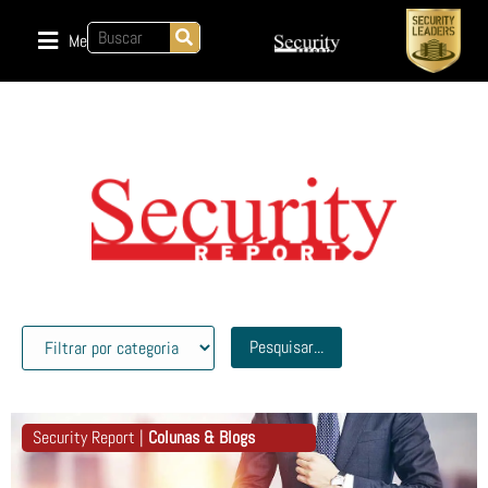
Menu
Pesquisar...
Security Report |
Colunas & Blogs