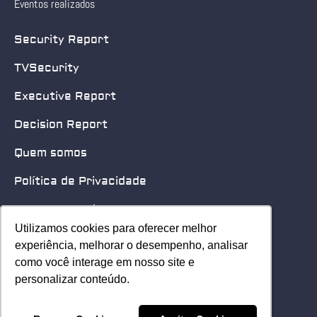
Eventos realizados
Security Report
TVSecurity
Executive Report
Decision Report
Quem somos
Política de Privacidade
Quero patrocinar
Utilizamos cookies para oferecer melhor
Utilizamos cookies para oferecer melhor
Contato
experiência, melhorar o desempenho, analisar
experiência, melhorar o desempenho, analisar
como você interage em nosso site e
como você interage em nosso site e
Home
personalizar conteúdo.
personalizar conteúdo.
© 2025 Security Leader. Todos os Direitos Reservados.