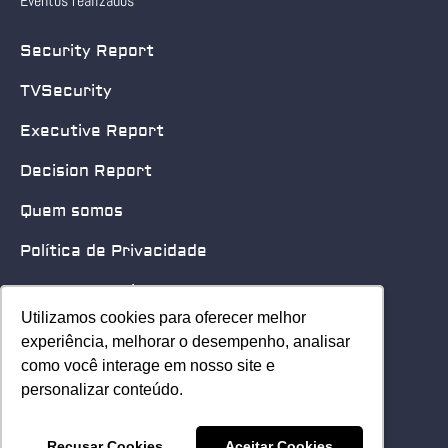
Eventos realizados
Security Report
TVSecurity
Executive Report
Decision Report
Quem somos
Política de Privacidade
Quero patrocinar
Utilizamos cookies para oferecer melhor
Utilizamos cookies para oferecer melhor
Contato
experiência, melhorar o desempenho, analisar
experiência, melhorar o desempenho, analisar
como você interage em nosso site e
como você interage em nosso site e
Home
personalizar conteúdo.
personalizar conteúdo.
© 2025 Security Leader. Todos os Direitos Reservados.
Recusar Cookies
Recusar Cookies
Aceitar Cookies
Aceitar Cookies