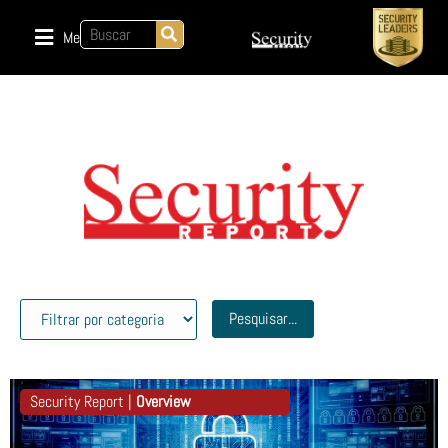
Menu
Pesquisar...
Security Report |
Overview