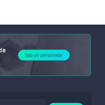
da
Seja um patrocinador