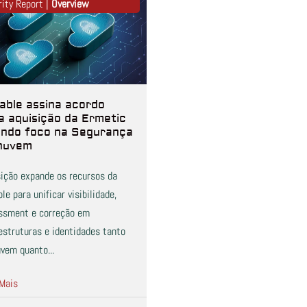
rity Report |
Overview
able assina acordo
a aquisição da Ermetic
ando foco na Segurança
nuvem
sição expande os recursos da
le para unificar visibilidade,
ssment e correção em
estruturas e identidades tanto
vem quanto...
 Mais