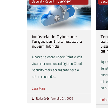
Security Report |
Overview
Secu
Indústria de Cyber une
Ten
forças contra ameaças à
par
nuvem híbrida
vis
de 
A parceria entre Check Point e Wiz
Aqui
visa criar uma estratégia de Cloud
Tenab
Security mais abrangente para o
asse
setor, reunindo...
infra
na nu
Leia Mais
Redação
fevereiro 14, 2025
Leia