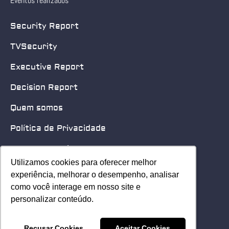
Eventos realizados
Security Report
TVSecurity
Executive Report
Decision Report
Quem somos
Política de Privacidade
Quero patrocinar
Utilizamos cookies para oferecer melhor
Utilizamos cookies para oferecer melhor
Contato
experiência, melhorar o desempenho, analisar
experiência, melhorar o desempenho, analisar
como você interage em nosso site e
como você interage em nosso site e
Home
personalizar conteúdo.
personalizar conteúdo.
© 2025 Security Leader. Todos os Direitos Reservados.
Recusar Cookies
Recusar Cookies
Aceitar Cookies
Aceitar Cookies