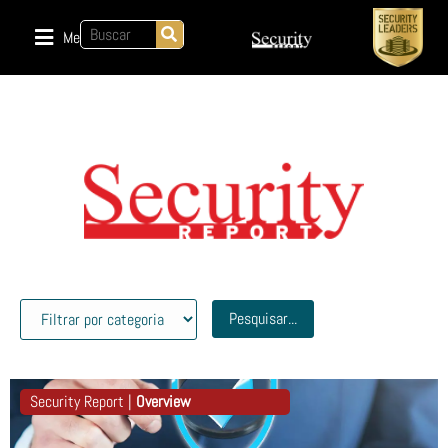
Menu
Pesquisar...
Security Report |
Overview