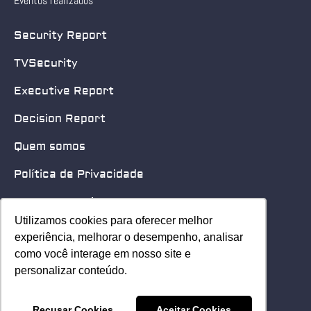
Eventos realizados
Security Report
TVSecurity
Executive Report
Decision Report
Quem somos
Política de Privacidade
Quero patrocinar
Utilizamos cookies para oferecer melhor
Utilizamos cookies para oferecer melhor
Contato
experiência, melhorar o desempenho, analisar
experiência, melhorar o desempenho, analisar
como você interage em nosso site e
como você interage em nosso site e
Home
personalizar conteúdo.
personalizar conteúdo.
© 2025 Security Leader. Todos os Direitos Reservados.
Recusar Cookies
Recusar Cookies
Aceitar Cookies
Aceitar Cookies