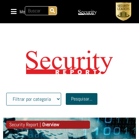
Menu
Pesquisar...
Security Report |
Overview