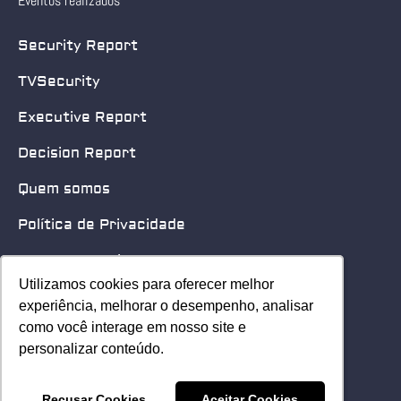
Eventos realizados
Security Report
TVSecurity
Executive Report
Decision Report
Quem somos
Política de Privacidade
Quero patrocinar
Utilizamos cookies para oferecer melhor
Utilizamos cookies para oferecer melhor
Contato
experiência, melhorar o desempenho, analisar
experiência, melhorar o desempenho, analisar
como você interage em nosso site e
como você interage em nosso site e
Home
personalizar conteúdo.
personalizar conteúdo.
© 2025 Security Leader. Todos os Direitos Reservados.
Recusar Cookies
Recusar Cookies
Aceitar Cookies
Aceitar Cookies