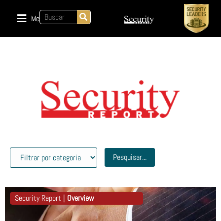
Menu
Pesquisar...
Security Report |
Overview