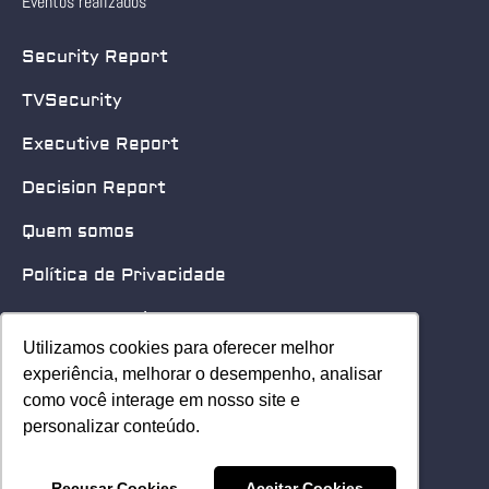
Eventos realizados
Security Report
TVSecurity
Executive Report
Decision Report
Quem somos
Política de Privacidade
Quero patrocinar
Utilizamos cookies para oferecer melhor
Utilizamos cookies para oferecer melhor
Contato
experiência, melhorar o desempenho, analisar
experiência, melhorar o desempenho, analisar
como você interage em nosso site e
como você interage em nosso site e
Home
personalizar conteúdo.
personalizar conteúdo.
© 2025 Security Leader. Todos os Direitos Reservados.
Recusar Cookies
Recusar Cookies
Aceitar Cookies
Aceitar Cookies