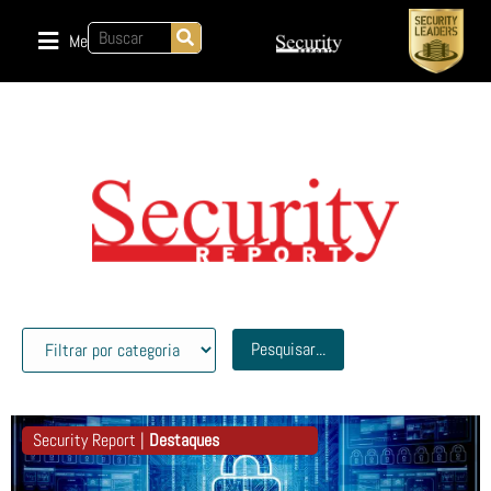
Menu
Pesquisar...
Security Report |
Destaques