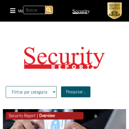
Menu
Pesquisar...
Security Report |
Overview