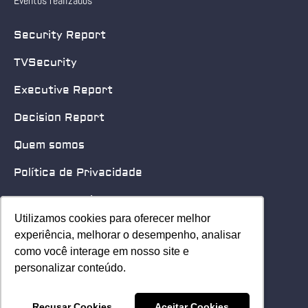
Eventos realizados
Security Report
TVSecurity
Executive Report
Decision Report
Quem somos
Política de Privacidade
Quero patrocinar
Utilizamos cookies para oferecer melhor
Utilizamos cookies para oferecer melhor
Contato
experiência, melhorar o desempenho, analisar
experiência, melhorar o desempenho, analisar
como você interage em nosso site e
como você interage em nosso site e
Home
personalizar conteúdo.
personalizar conteúdo.
© 2025 Security Leader. Todos os Direitos Reservados.
Recusar Cookies
Recusar Cookies
Aceitar Cookies
Aceitar Cookies