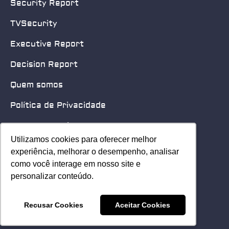
Security Report
TVSecurity
Executive Report
Decision Report
Quem somos
Política de Privacidade
Quero patrocinar
Utilizamos cookies para oferecer melhor
Utilizamos cookies para oferecer melhor
Contato
experiência, melhorar o desempenho, analisar
experiência, melhorar o desempenho, analisar
como você interage em nosso site e
como você interage em nosso site e
Home
personalizar conteúdo.
personalizar conteúdo.
© 2025 Security Leader. Todos os Direitos Reservados.
Recusar Cookies
Recusar Cookies
Aceitar Cookies
Aceitar Cookies