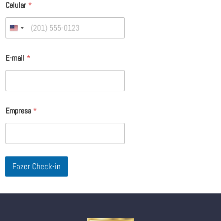
Celular
*
United States +1
E-mail
*
Empresa
*
Fazer Check-in