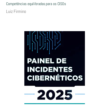
Competências equilibradas para os CISOs
Luiz Firmino