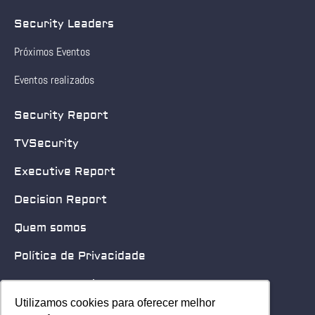
Security Leaders
Próximos Eventos
Eventos realizados
Security Report
TVSecurity
Executive Report
Decision Report
Quem somos
Política de Privacidade
Quero patrocinar
Utilizamos cookies para oferecer melhor
Utilizamos cookies para oferecer melhor
Contato