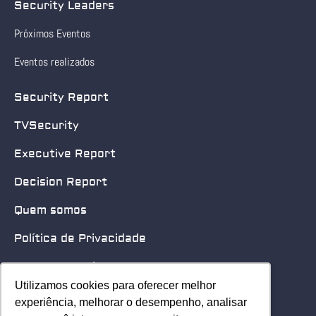
Security Leaders
Próximos Eventos
Eventos realizados
Security Report
TVSecurity
Executive Report
Decision Report
Quem somos
Política de Privacidade
Quero patrocinar
Utilizamos cookies para oferecer melhor
Utilizamos cookies para oferecer melhor
Contato
experiência, melhorar o desempenho, analisar
experiência, melhorar o desempenho, analisar