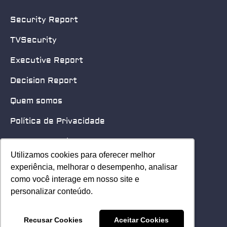
Security Report
TVSecurity
Executive Report
Decision Report
Quem somos
Política de Privacidade
Quero patrocinar
Utilizamos cookies para oferecer melhor
Utilizamos cookies para oferecer melhor
Contato
experiência, melhorar o desempenho, analisar
experiência, melhorar o desempenho, analisar
como você interage em nosso site e
como você interage em nosso site e
Home
personalizar conteúdo.
personalizar conteúdo.
© 2025 Security Leader. Todos os Direitos Reservados.
Recusar Cookies
Recusar Cookies
Aceitar Cookies
Aceitar Cookies