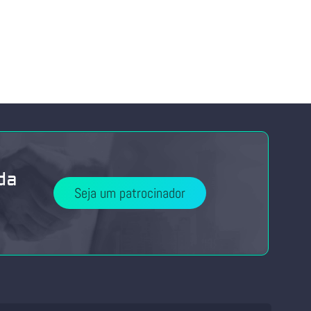
da
Seja um patrocinador