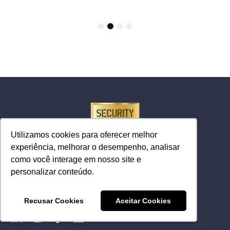
1
2
3
4
Utilizamos cookies para oferecer melhor
Utilizamos cookies para oferecer melhor
experiência, melhorar o desempenho, analisar
experiência, melhorar o desempenho, analisar
como você interage em nosso site e
como você interage em nosso site e
personalizar conteúdo.
personalizar conteúdo.
Maior portal de Segurança da
Informação e Cibernética do Brasil
Recusar Cookies
Recusar Cookies
Aceitar Cookies
Aceitar Cookies