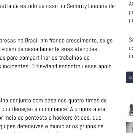
A
lestra de estudo de caso no Security Leaders de
p
p
S
resas no Brasil em franco crescimento, exige
e
a dividam demasiadamente suas atenções,
i
as para compartilhar os trabalhos de
 incidentes. O Newland encontrou esse apoio
Co
lho conjunto com base nos quatro times de
, coordenação e compliance. A proposta era
por meio de pentests e hackers éticos, que
quipes defensivas e municiar os grupos de