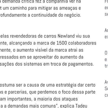
sa demanda crítica fez a companhia ver na
F
e
et um caminho para mitigar as ameaças e
s
rofundamente a continuidade do negócio.
A
elas revendedoras de carros Newland viu sua
e
mente, alcançando a marca de 1500 colaboradores
mente, o aumento visível da marca atrai as
O
eressados em se aproveitar do aumento da
e
lisações dos sistemas em troca de pagamentos.
t
A
ostuma ser a causa de uma estratégia dar certo
S
as e parcerias, que perdemos o foco dessa parte
c
am importantes, a maioria dos ataques
ia a demandas mais comuns”, explica Tadeu