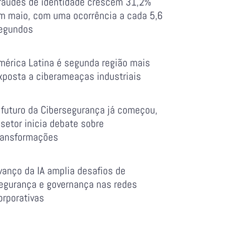
raudes de identidade crescem 31,2%
m maio, com uma ocorrência a cada 5,6
egundos
mérica Latina é segunda região mais
xposta a ciberameaças industriais
 futuro da Cibersegurança já começou,
 setor inicia debate sobre
ransformações
vanço da IA amplia desafios de
egurança e governança nas redes
orporativas