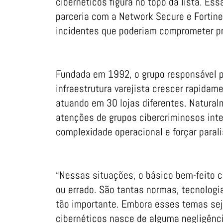
cibernéticos figura no topo da lista. Es
parceria com a Network Secure e Fortin
incidentes que poderiam comprometer p
Fundada em 1992, o grupo responsável p
infraestrutura varejista crescer rapida
atuando em 30 lojas diferentes. Natural
atenções de grupos cibercriminosos int
complexidade operacional e forçar para
“Nessas situações, o básico bem-feito c
ou errado. São tantas normas, tecnologi
tão importante. Embora esses temas sej
cibernéticos nasce de alguma negligênc