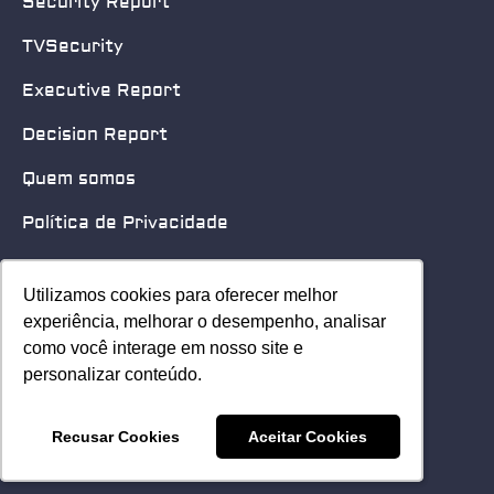
Security Report
TVSecurity
Executive Report
Decision Report
Quem somos
Política de Privacidade
Quero patrocinar
Utilizamos cookies para oferecer melhor
Utilizamos cookies para oferecer melhor
Contato
experiência, melhorar o desempenho, analisar
experiência, melhorar o desempenho, analisar
como você interage em nosso site e
como você interage em nosso site e
Home
personalizar conteúdo.
personalizar conteúdo.
© 2025 Security Leader. Todos os Direitos Reservados.
Recusar Cookies
Recusar Cookies
Aceitar Cookies
Aceitar Cookies